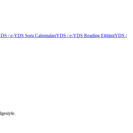
DS / e-YDS Soru Çalışmaları
YDS / e-YDS Reading Eğitimi
YDS /
lgesiyle.