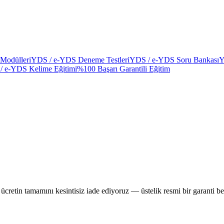
Modülleri
YDS / e-YDS Deneme Testleri
YDS / e-YDS Soru Bankası
Y
/ e-YDS Kelime Eğitimi
%100 Başarı Garantili Eğitim
cretin tamamını kesintisiz iade ediyoruz — üstelik resmi bir garanti be