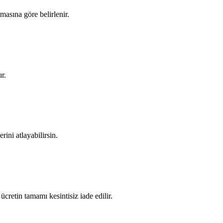
tmasına göre belirlenir.
r.
rini atlayabilirsin.
cretin tamamı kesintisiz iade edilir.