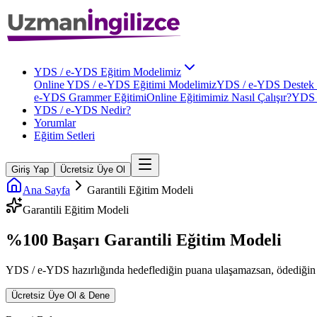
YDS / e-YDS Eğitim Modelimiz
Online YDS / e-YDS Eğitimi Modelimiz
YDS / e-YDS Destek 
e-YDS Grammer Eğitimi
Online Eğitimimiz Nasıl Çalışır?
YDS 
YDS / e-YDS Nedir?
Yorumlar
Eğitim Setleri
Giriş Yap
Ücretsiz Üye Ol
Ana Sayfa
Garantili Eğitim Modeli
Garantili Eğitim Modeli
%100 Başarı Garantili
Eğitim Modeli
YDS / e-YDS
hazırlığında hedeflediğin puana ulaşamazsan, ödediğin ü
Ücretsiz Üye Ol & Dene