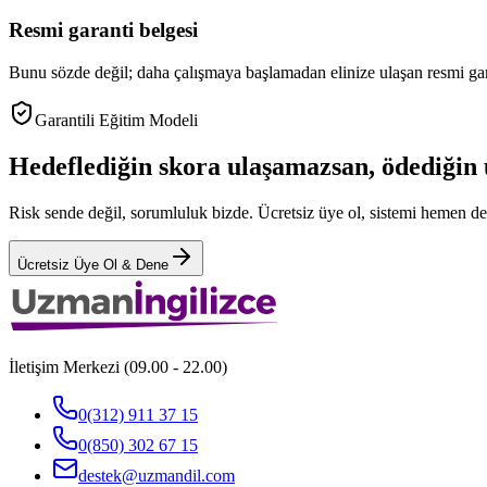
Resmi garanti belgesi
Bunu sözde değil; daha çalışmaya başlamadan elinize ulaşan resmi gara
Garantili Eğitim Modeli
Hedeflediğin skora ulaşamazsan, ödediğin
Risk sende değil, sorumluluk bizde. Ücretsiz üye ol, sistemi hemen d
Ücretsiz Üye Ol & Dene
İletişim Merkezi (09.00 - 22.00)
0(312) 911 37 15
0(850) 302 67 15
destek@uzmandil.com