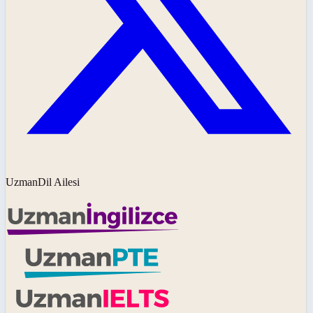
UzmanDil Ailesi