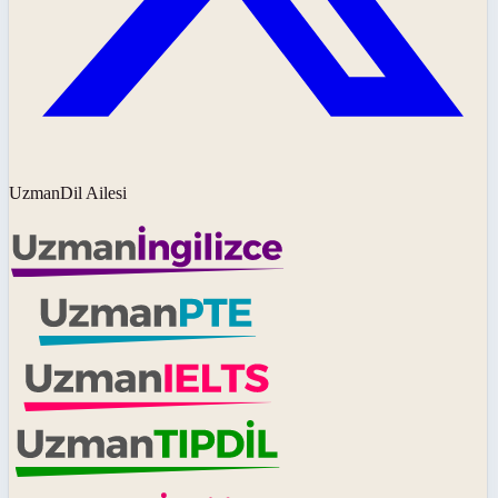
UzmanDil Ailesi