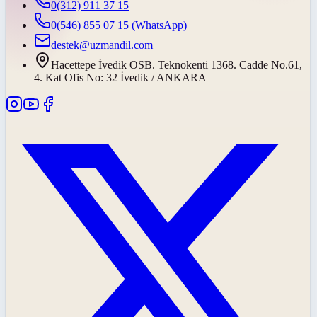
0(312) 911 37 15
0(546) 855 07 15
(WhatsApp)
destek@uzmandil.com
Hacettepe İvedik OSB. Teknokenti 1368. Cadde No.61,
4. Kat Ofis No: 32 İvedik / ANKARA