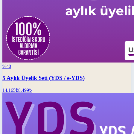
%
40
5 Aylık Üyelik Seti (YDS / e-YDS)
14.165
₺
8.499
₺