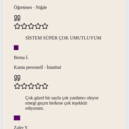
Öğretmen · Niğde
SİSTEM SÜPER ÇOK UMUTLUYUM
Bİ
Berna
İ
.
Kamu personelİ · İstanbul
Çok güzel bir sayfa çok yardımcı oluyor
emegi geçen herkese çok teşekkür
ediyorum.
ZY
Zafer
Y
.