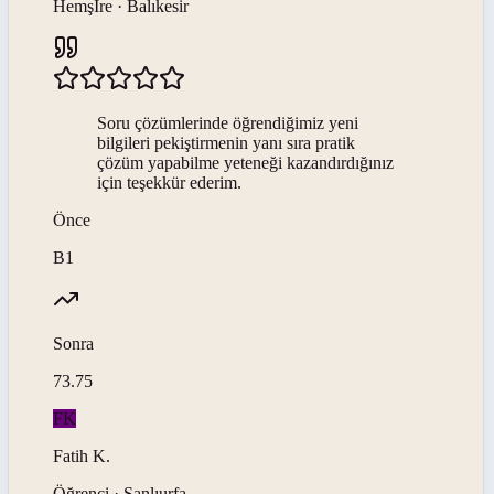
Hemşİre · Balıkesir
Soru çözümlerinde öğrendiğimiz yeni
bilgileri pekiştirmenin yanı sıra pratik
çözüm yapabilme yeteneği kazandırdığınız
için teşekkür ederim.
Önce
B1
Sonra
73.75
FK
Fatih
K
.
Öğrenci · Şanlıurfa