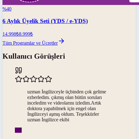
%
40
6 Aylık Üyelik Seti (YDS / e-YDS)
14.998
₺
8.999
₺
Tüm Programlar ve Ücretler
Kullanıcı Görüşleri
uzman İngilizceyle üçbinden çok gelime
ezberledim. çıkmış olan bütün soruları
inceledim ve videolarını izledim.Artık
doktora yapabilmek için engel olan
İngilizceyi aşmış oldum. Teşekkürler
uzman İngilizce ekibi
OT