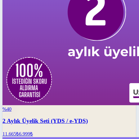
%
40
2 Aylık Üyelik Seti (YDS / e-YDS)
11.665
₺
6.999
₺