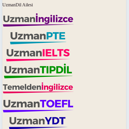
UzmanDil Ailesi