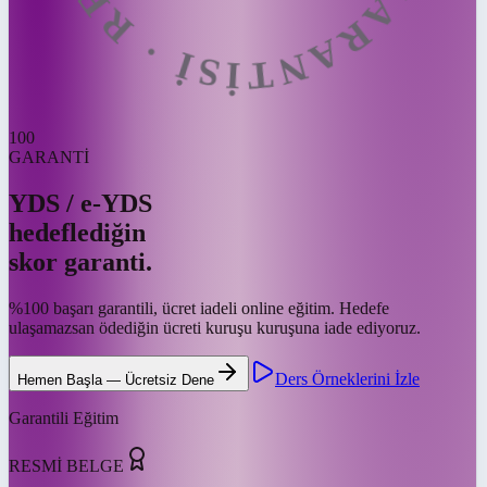
100
GARANTİ
YDS / e-YDS
hedeflediğin
skor garanti.
%100 başarı garantili, ücret iadeli online eğitim. Hedefe
ulaşamazsan ödediğin ücreti kuruşu kuruşuna iade ediyoruz.
Ders Örneklerini İzle
Hemen Başla — Ücretsiz Dene
Garantili Eğitim
RESMİ BELGE