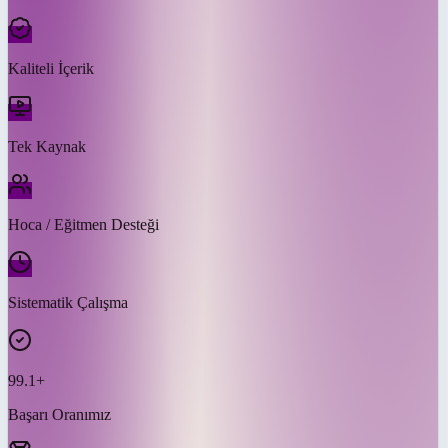
Kaliteli İçerik
Tek Kaynak
Hoca / Eğitmen Desteği
Sistematik Çalışma
99.1+
Başarı Oranımız