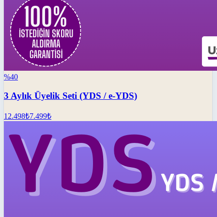
%
40
3 Aylık Üyelik Seti (YDS / e-YDS)
12.498
₺
7.499
₺