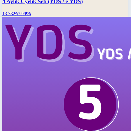
4 Aylık Üyelik Seti (YDS / e-YDS)
13.332
₺
7.999
₺