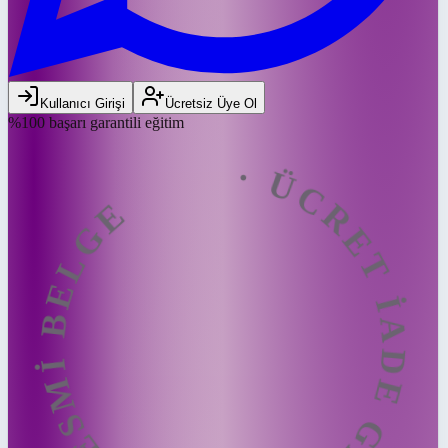
ÜCRET İADE GARANTİSİ · RESMİ BE
Kullanıcı Girişi
Ücretsiz Üye Ol
%100 başarı garantili eğitim