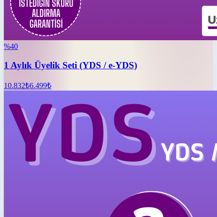
%
40
1 Aylık Üyelik Seti (YDS / e-YDS)
10.832
₺
6.499
₺