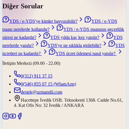
Diğer Sorular
YDS / e-YDS'ye kimler başvurabilir?
YDS / e-YDS
puanı nerelerde kullanılır?
YDS / e-YDS puanının geçerlilik
süresi ne kadardır?
YDS yılda kaç kez yapılır?
YDS
nerelerde yapılır?
YDS'ye ne sıklıkla girilebilir?
YDS
ücretleri ne kadardır?
YDS ücret ödemesi nasıl yapılır?
İletişim Merkezi (09.00 - 22.00)
0(312) 911 37 15
0(546) 855 07 15
(WhatsApp)
destek@uzmandil.com
Hacettepe İvedik OSB. Teknokenti 1368. Cadde No.61,
4. Kat Ofis No: 32 İvedik / ANKARA