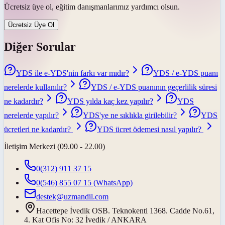
Ücretsiz üye ol, eğitim danışmanlarımız yardımcı olsun.
Ücretsiz Üye Ol
Diğer Sorular
YDS ile e-YDS'nin farkı var mıdır?
YDS / e-YDS puanı
nerelerde kullanılır?
YDS / e-YDS puanının geçerlilik süresi
ne kadardır?
YDS yılda kaç kez yapılır?
YDS
nerelerde yapılır?
YDS'ye ne sıklıkla girilebilir?
YDS
ücretleri ne kadardır?
YDS ücret ödemesi nasıl yapılır?
İletişim Merkezi (09.00 - 22.00)
0(312) 911 37 15
0(546) 855 07 15
(WhatsApp)
destek@uzmandil.com
Hacettepe İvedik OSB. Teknokenti 1368. Cadde No.61,
4. Kat Ofis No: 32 İvedik / ANKARA