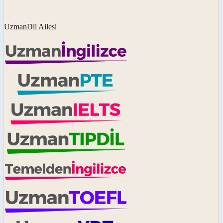
UzmanDil Ailesi