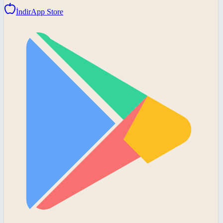
İndir
App Store