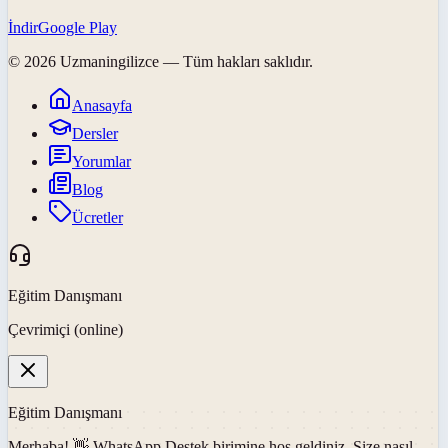
İndir
Google Play
©
2026
Uzmaningilizce
— Tüm hakları saklıdır.
Anasayfa
Dersler
Yorumlar
Blog
Ücretler
Eğitim Danışmanı
Çevrimiçi (online)
Eğitim Danışmanı
Merhaba! 👋
WhatsApp Destek
birimine hoş geldiniz. Size nasıl