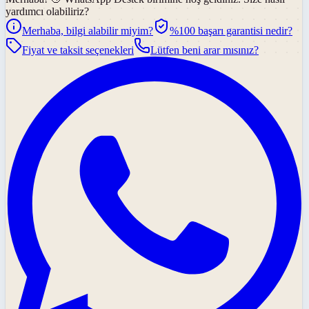
yardımcı olabiliriz?
Merhaba, bilgi alabilir miyim?
%100 başarı garantisi nedir?
Fiyat ve taksit seçenekleri
Lütfen beni arar mısınız?