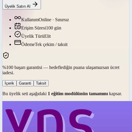
Üyelik Satın Al
Kullanım
Online · Sınırsız
Erişim Süresi
100
gün
Üyelik Türü
Elit
Ödeme
Tek çekim / taksit
%100 başarı garantisi — hedeflediğin puana ulaşamazsan ücret
iadesi.
İçerik
Garanti
Taksit
Bu üyelik seti aşağıdaki
1
eğitim modülünün tamamını
kapsar.