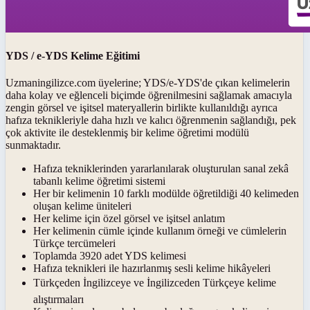
YDS / e-YDS Kelime Eğitimi
Uzmaningilizce.com üyelerine; YDS/e-YDS'de çıkan kelimelerin
daha kolay ve eğlenceli biçimde öğrenilmesini sağlamak amacıyla
zengin görsel ve işitsel materyallerin birlikte kullanıldığı ayrıca
hafıza teknikleriyle daha hızlı ve kalıcı öğrenmenin sağlandığı, pek
çok aktivite ile desteklenmiş bir kelime öğretimi modülü
sunmaktadır.
Hafıza tekniklerinden yararlanılarak oluşturulan sanal zekâ
tabanlı kelime öğretimi sistemi
Her bir kelimenin 10 farklı modülde öğretildiği 40 kelimeden
oluşan kelime üniteleri
Her kelime için özel görsel ve işitsel anlatım
Her kelimenin cümle içinde kullanım örneği ve cümlelerin
Türkçe tercümeleri
Toplamda 3920 adet YDS kelimesi
Hafıza teknikleri ile hazırlanmış sesli kelime hikâyeleri
Türkçeden İngilizceye ve İngilizceden Türkçeye kelime
alıştırmaları