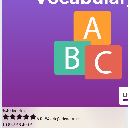
%
40
indirim
5.0
·
842
değerlendirme
10.832
₺
6.499
₺