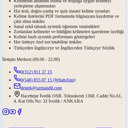
Kelimenin anlamını bulma ve boşluğa uygun kelimeyi
yerleştirme alıştırmaları
Hız testi, doğru-yanlış ve quiz master kelime oyunları
Kelime listelerini PDF formatında bilgisayara kaydetme ve
çıktı alma imkânı
Sanal zekâ tabanlı ayrıntılı öğrenme istatistikleri
Zorlanılan kelimeler ve bildiğim kelimeleri işaretleme özelliği
Kelime bazlı ayrıntılı performans göstergeleri
Her üniteye özel not tutabilme imkânı
Türkçeden İngilizceye ve İngilizceden Türkçeye Sözlük
İletişim Merkezi (09.00 - 22.00)
0(312) 911 37 15
0(546) 855 07 15
(WhatsApp)
destek@uzmandil.com
Hacettepe İvedik OSB. Teknokenti 1368. Cadde No.61,
4. Kat Ofis No: 32 İvedik / ANKARA