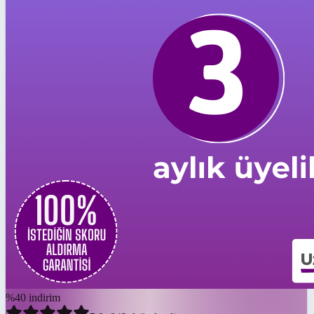
%
40
indirim