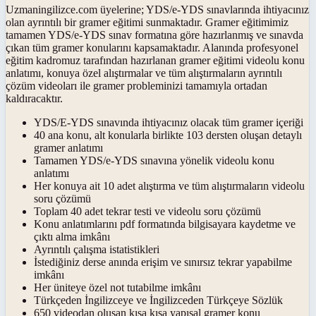
Uzmaningilizce.com üyelerine; YDS/e-YDS sınavlarında ihtiyacınız
olan ayrıntılı bir gramer eğitimi sunmaktadır. Gramer eğitimimiz
tamamen YDS/e-YDS sınav formatına göre hazırlanmış ve sınavda
çıkan tüm gramer konularını kapsamaktadır. Alanında profesyonel
eğitim kadromuz tarafından hazırlanan gramer eğitimi videolu konu
anlatımı, konuya özel alıştırmalar ve tüm alıştırmaların ayrıntılı
çözüm videoları ile gramer probleminizi tamamıyla ortadan
kaldıracaktır.
YDS/E-YDS sınavında ihtiyacınız olacak tüm gramer içeriği
40 ana konu, alt konularla birlikte 103 dersten oluşan detaylı
gramer anlatımı
Tamamen YDS/e-YDS sınavına yönelik videolu konu
anlatımı
Her konuya ait 10 adet alıştırma ve tüm alıştırmaların videolu
soru çözümü
Toplam 40 adet tekrar testi ve videolu soru çözümü
Konu anlatımlarını pdf formatında bilgisayara kaydetme ve
çıktı alma imkânı
Ayrıntılı çalışma istatistikleri
İstediğiniz derse anında erişim ve sınırsız tekrar yapabilme
imkânı
Her üniteye özel not tutabilme imkânı
Türkçeden İngilizceye ve İngilizceden Türkçeye Sözlük
650 videodan oluşan kısa kısa yapısal gramer konu