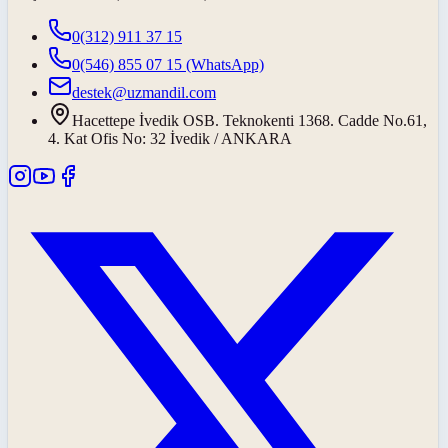
0(312) 911 37 15
0(546) 855 07 15
(WhatsApp)
destek@uzmandil.com
Hacettepe İvedik OSB. Teknokenti 1368. Cadde No.61,
4. Kat Ofis No: 32 İvedik / ANKARA