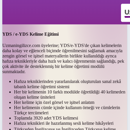
YDS / e-YDS Kelime Eğitimi
Uzmaningilizce.com üyelerine; YDS/e-YDS'de çıkan kelimelerin
daha kolay ve eğlenceli biçimde öğrenilmesini sağlamak amacıyla
zengin görsel ve işitsel materyallerin birlikte kullanıldığı ayrıca
hafıza teknikleriyle daha hızlı ve kalıcı öğrenmenin sağlandığı, pek
çok aktivite ile desteklenmiş bir kelime öğretimi modülü
sunmaktadır.
Hafıza tekniklerinden yararlanılarak oluşturulan sanal zekâ
tabanlı kelime öğretimi sistemi
Her bir kelimenin 10 farklı modülde öğretildiği 40 kelimeden
oluşan kelime üniteleri
Her kelime için özel görsel ve işitsel anlatım
Her kelimenin cümle içinde kullanım örneği ve cümlelerin
Türkçe tercümeleri
Toplamda 3920 adet YDS kelimesi
Hafıza teknikleri ile hazırlanmış sesli kelime hikâyeleri
Türkçeden İngilizceye ve İngilizceden Türkçeye kelime