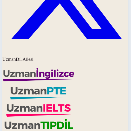
UzmanDil Ailesi