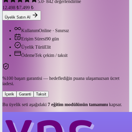
5.0
·
842
değerlendirme
12.498
₺
7.499
₺
Üyelik Satın Al
Kullanım
Online · Sınırsız
Erişim Süresi
90
gün
Üyelik Türü
Elit
Ödeme
Tek çekim / taksit
%100 başarı garantisi — hedeflediğin puana ulaşamazsan ücret
iadesi.
İçerik
Garanti
Taksit
Bu üyelik seti aşağıdaki
7
eğitim modülünün tamamını
kapsar.