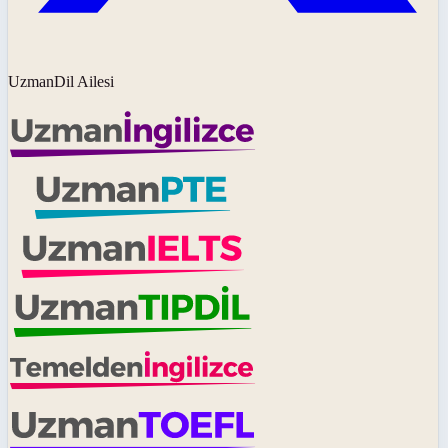
UzmanDil Ailesi