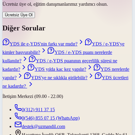
Ücretsiz üye ol, eğitim danışmanlarımız yardımcı olsun.
Ücretsiz Üye Ol
Diğer Sorular
YDS ile e-YDS'nin farkı var mıdır?
YDS / e-YDS'ye
kimler başvurabilir?
YDS / e-YDS puanı nerelerde
kullanılır?
YDS / e-YDS puanının geçerlilik süresi ne
kadardır?
YDS yılda kaç kez yapılır?
YDS nerelerde
yapılır?
YDS'ye ne sıklıkla girilebilir?
YDS ücretleri
ne kadardır?
İletişim Merkezi (09.00 - 22.00)
0(312) 911 37 15
0(546) 855 07 15
(WhatsApp)
destek@uzmandil.com
Hacettepe İvedik OSB. Teknokenti 1368. Cadde No.61,