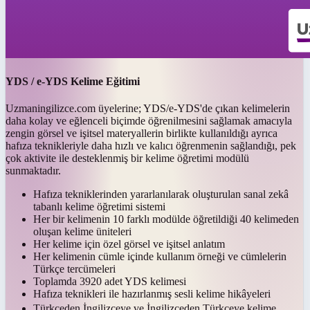
YDS / e-YDS Kelime Eğitimi
Uzmaningilizce.com üyelerine; YDS/e-YDS'de çıkan kelimelerin
daha kolay ve eğlenceli biçimde öğrenilmesini sağlamak amacıyla
zengin görsel ve işitsel materyallerin birlikte kullanıldığı ayrıca
hafıza teknikleriyle daha hızlı ve kalıcı öğrenmenin sağlandığı, pek
çok aktivite ile desteklenmiş bir kelime öğretimi modülü
sunmaktadır.
Hafıza tekniklerinden yararlanılarak oluşturulan sanal zekâ
tabanlı kelime öğretimi sistemi
Her bir kelimenin 10 farklı modülde öğretildiği 40 kelimeden
oluşan kelime üniteleri
Her kelime için özel görsel ve işitsel anlatım
Her kelimenin cümle içinde kullanım örneği ve cümlelerin
Türkçe tercümeleri
Toplamda 3920 adet YDS kelimesi
Hafıza teknikleri ile hazırlanmış sesli kelime hikâyeleri
Türkçeden İngilizceye ve İngilizceden Türkçeye kelime