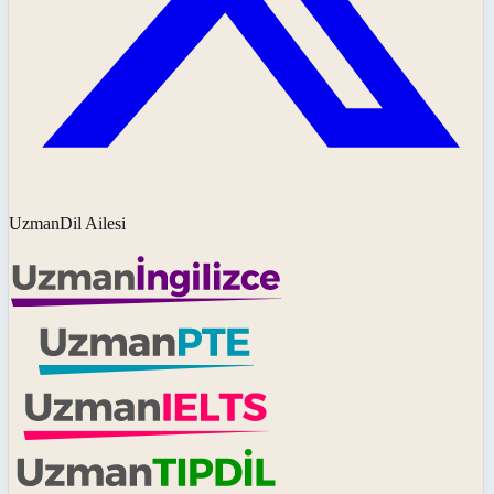
UzmanDil Ailesi