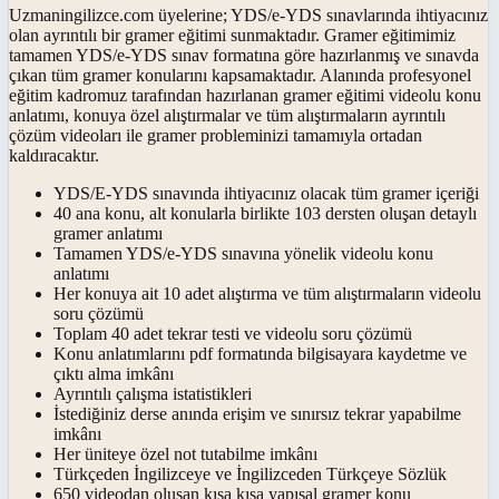
Uzmaningilizce.com üyelerine; YDS/e-YDS sınavlarında ihtiyacınız
olan ayrıntılı bir gramer eğitimi sunmaktadır. Gramer eğitimimiz
tamamen YDS/e-YDS sınav formatına göre hazırlanmış ve sınavda
çıkan tüm gramer konularını kapsamaktadır. Alanında profesyonel
eğitim kadromuz tarafından hazırlanan gramer eğitimi videolu konu
anlatımı, konuya özel alıştırmalar ve tüm alıştırmaların ayrıntılı
çözüm videoları ile gramer probleminizi tamamıyla ortadan
kaldıracaktır.
YDS/E-YDS sınavında ihtiyacınız olacak tüm gramer içeriği
40 ana konu, alt konularla birlikte 103 dersten oluşan detaylı
gramer anlatımı
Tamamen YDS/e-YDS sınavına yönelik videolu konu
anlatımı
Her konuya ait 10 adet alıştırma ve tüm alıştırmaların videolu
soru çözümü
Toplam 40 adet tekrar testi ve videolu soru çözümü
Konu anlatımlarını pdf formatında bilgisayara kaydetme ve
çıktı alma imkânı
Ayrıntılı çalışma istatistikleri
İstediğiniz derse anında erişim ve sınırsız tekrar yapabilme
imkânı
Her üniteye özel not tutabilme imkânı
Türkçeden İngilizceye ve İngilizceden Türkçeye Sözlük
650 videodan oluşan kısa kısa yapısal gramer konu