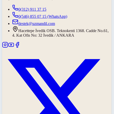
0(312) 911 37 15
0(546) 855 07 15
(WhatsApp)
destek@uzmandil.com
Hacettepe İvedik OSB. Teknokenti 1368. Cadde No.61,
4. Kat Ofis No: 32 İvedik / ANKARA