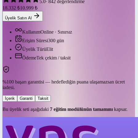
5.0
·
842
değerlendirme
18.332
₺
10.999
₺
Üyelik Satın Al
Kullanım
Online · Sınırsız
Erişim Süresi
300
gün
Üyelik Türü
Elit
Ödeme
Tek çekim / taksit
%100 başarı garantisi — hedeflediğin puana ulaşamazsan ücret
iadesi.
İçerik
Garanti
Taksit
Bu üyelik seti aşağıdaki
7
eğitim modülünün tamamını
kapsar.