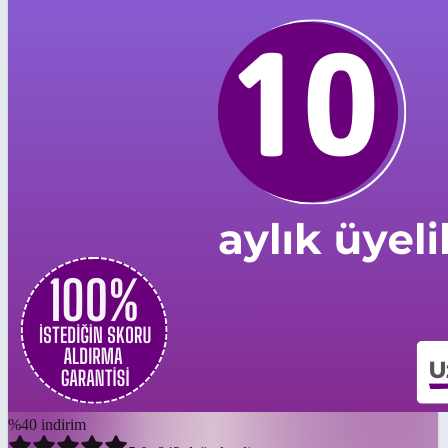
%
40
indirim