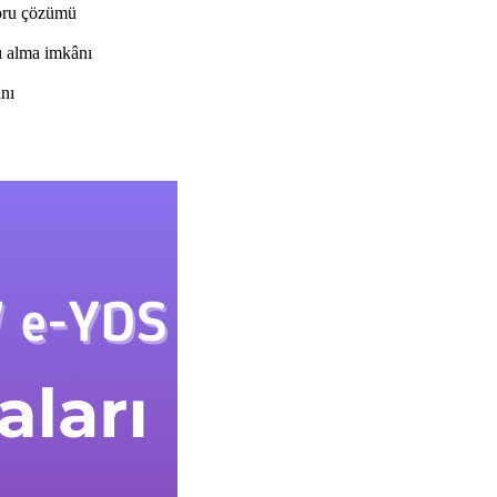
soru çözümü
ı alma imkânı
ânı