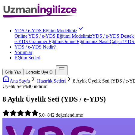
YDS / e-YDS Eğitim Modelimiz
Online YDS / e-YDS Eğitimi Modelimiz
YDS / e-YDS Destek 
e-YDS Grammer Eğitimi
Online Eğitimimiz Nasıl Çalışır?
YDS 
YDS / e-YDS Nedir?
Yorumlar
Eğitim Setleri
Giriş Yap
Ücretsiz Üye Ol
Ana Sayfa
Hazırlık Setleri
8 Aylık Üyelik Seti (YDS / e-Y
Üyelik Seti
%
40
indirim
8 Aylık Üyelik Seti (YDS / e-YDS)
5.0
·
842
değerlendirme