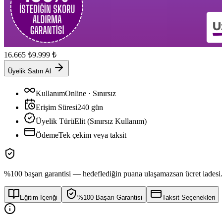
16.665
₺
9.999
₺
Üyelik Satın Al
Kullanım
Online · Sınırsız
Erişim Süresi
240
gün
Üyelik Türü
Elit (Sınırsız Kullanım)
Ödeme
Tek çekim veya taksit
%100 başarı garantisi — hedeflediğin puana ulaşamazsan ücret iadesi
Eğitim İçeriği
%100 Başarı Garantisi
Taksit Seçenekleri