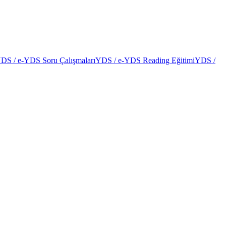
DS / e-YDS Soru Çalışmaları
YDS / e-YDS Reading Eğitimi
YDS /