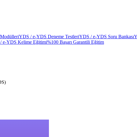
Modülleri
YDS / e-YDS Deneme Testleri
YDS / e-YDS Soru Bankası
Y
/ e-YDS Kelime Eğitimi
%100 Başarı Garantili Eğitim
DS)