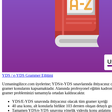
YDS / e-YDS Grammer Eğitimi
Uzmaningilizce.com üyelerine; YDS/e-YDS sınavlarında ihtiyacınız o
gramer konularını kapsamaktadır. Alanında profesyonel eğitim kadromuz
gramer probleminizi tamamıyla ortadan kaldıracaktır.
YDS/E-YDS sınavında ihtiyacınız olacak tüm gramer içeriği
40 ana konu, alt konularla birlikte 103 dersten oluşan detaylı g
Tamamen YDS/e-YDS sınavına yönelik videolu konu anlatımı