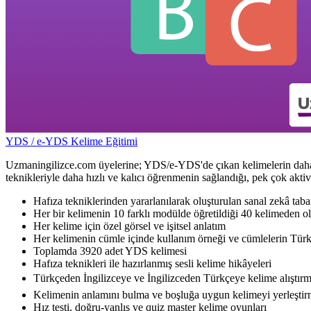
YDS / e-YDS Kelime Eğitimi
Uzmaningilizce.com üyelerine; YDS/e-YDS'de çıkan kelimelerin daha kol
teknikleriyle daha hızlı ve kalıcı öğrenmenin sağlandığı, pek çok akti
Hafıza tekniklerinden yararlanılarak oluşturulan sanal zekâ taba
Her bir kelimenin 10 farklı modülde öğretildiği 40 kelimeden ol
Her kelime için özel görsel ve işitsel anlatım
Her kelimenin cümle içinde kullanım örneği ve cümlelerin Türk
Toplamda 3920 adet YDS kelimesi
Hafıza teknikleri ile hazırlanmış sesli kelime hikâyeleri
Türkçeden İngilizceye ve İngilizceden Türkçeye kelime alıştırm
Kelimenin anlamını bulma ve boşluğa uygun kelimeyi yerleştirm
Hız testi, doğru-yanlış ve quiz master kelime oyunları