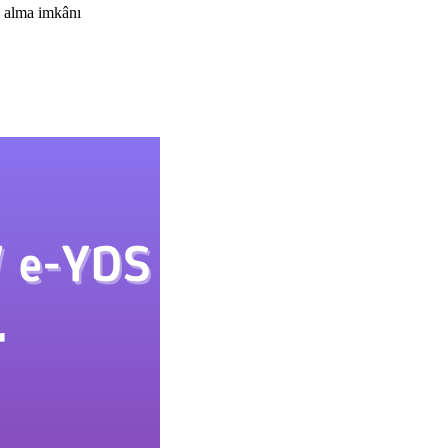
ı alma imkânı