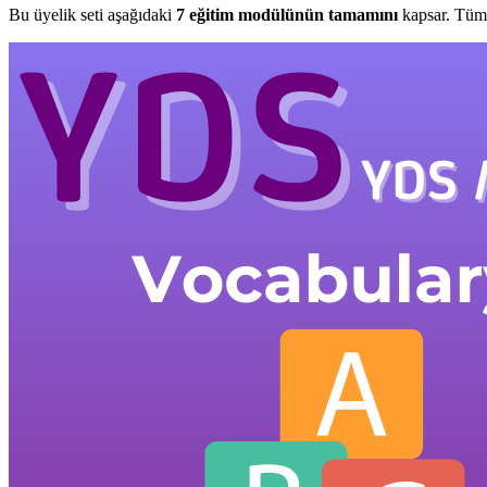
Bu üyelik seti aşağıdaki
7
eğitim modülünün tamamını
kapsar. Tüm 