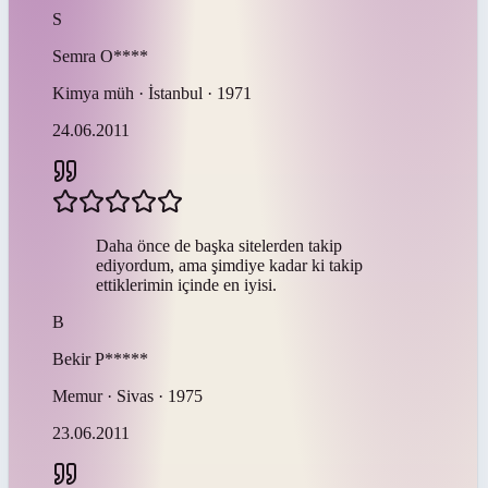
S
Semra
O****
Kimya müh · İstanbul · 1971
24.06.2011
Daha önce de başka sitelerden takip
ediyordum, ama şimdiye kadar ki takip
ettiklerimin içinde en iyisi.
B
Bekir
P*****
Memur · Sivas · 1975
23.06.2011