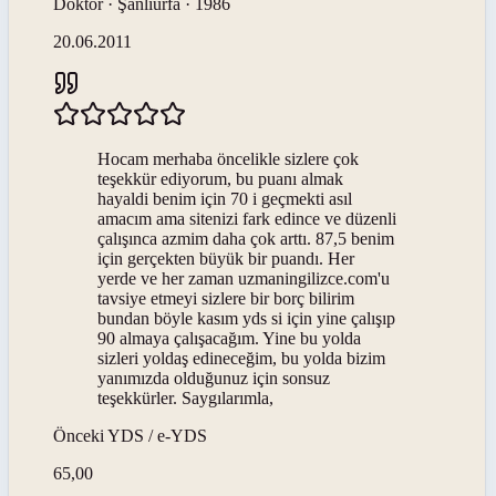
Doktor · Şanlıurfa · 1986
20.06.2011
Hocam merhaba öncelikle sizlere çok
teşekkür ediyorum, bu puanı almak
hayaldi benim için 70 i geçmekti asıl
amacım ama sitenizi fark edince ve düzenli
çalışınca azmim daha çok arttı. 87,5 benim
için gerçekten büyük bir puandı. Her
yerde ve her zaman uzmaningilizce.com'u
tavsiye etmeyi sizlere bir borç bilirim
bundan böyle kasım yds si için yine çalışıp
90 almaya çalışacağım. Yine bu yolda
sizleri yoldaş edineceğim, bu yolda bizim
yanımızda olduğunuz için sonsuz
teşekkürler. Saygılarımla,
Önceki
YDS / e-YDS
65,00