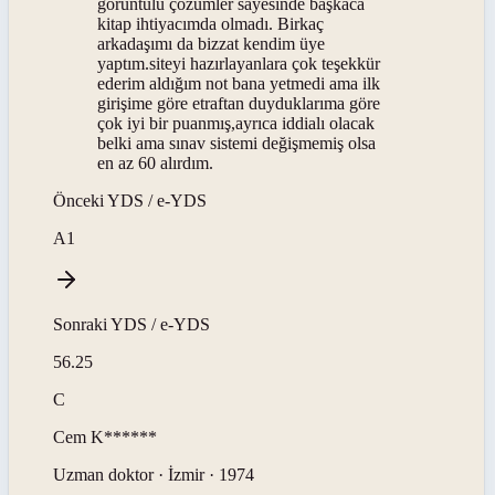
görüntülü çözümler sayesinde başkaca
kitap ihtiyacımda olmadı. Birkaç
arkadaşımı da bizzat kendim üye
yaptım.siteyi hazırlayanlara çok teşekkür
ederim aldığım not bana yetmedi ama ilk
girişime göre etraftan duyduklarıma göre
çok iyi bir puanmış,ayrıca iddialı olacak
belki ama sınav sistemi değişmemiş olsa
en az 60 alırdım.
Önceki
YDS / e-YDS
A1
Sonraki
YDS / e-YDS
56.25
C
Cem
K******
Uzman doktor · İzmir · 1974