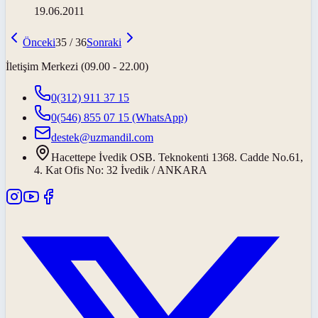
19.06.2011
Önceki
35
/
36
Sonraki
İletişim Merkezi (09.00 - 22.00)
0(312) 911 37 15
0(546) 855 07 15
(WhatsApp)
destek@uzmandil.com
Hacettepe İvedik OSB. Teknokenti 1368. Cadde No.61,
4. Kat Ofis No: 32 İvedik / ANKARA