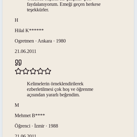
faydalanıyorum. Emeği geçen herkese
teşekkürler.
H
Hilal
K******
Ogretmen · Ankara · 1980
21.06.2011
Kelimelerin örneklendirilerek
ezberletilmesi çok hoş ve öğrenme
açısından yararlı beğendim.
M
Mehmet
B****
Öğrenci · İzmir · 1988
21.06.2011