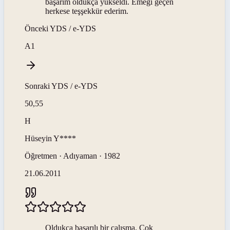
başarım oldukça yükseldi. Emeği geçen
herkese teşşekkür ederim.
Önceki
YDS / e-YDS
A1
Sonraki
YDS / e-YDS
50,55
H
Hüseyin
Y****
Öğretmen · Adıyaman · 1982
21.06.2011
Oldukca başarılı bir çalışma. Çok