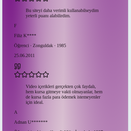
Bu siteyi daha verimli kullanabilseydim
yeterli puanı alabilirdim.
F
Filiz
K****
Öğrenci · Zonguldak · 1985
25.06.2011
Video içerikleri gerçekten çok faydalı,
hem kursa gitmeye vakti olmayanlar, hem
de kursa fazla para ödemek istemeyenler
için ideal.
A
Adnan
U*******