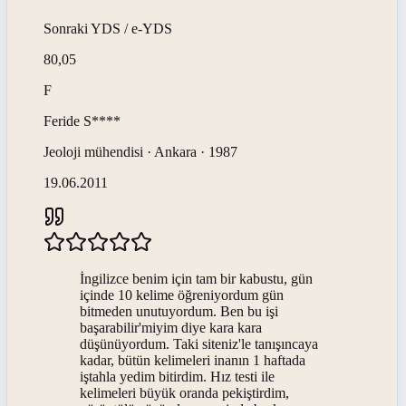
Sonraki
YDS / e-YDS
80,05
F
Feride
S****
Jeoloji mühendisi · Ankara · 1987
19.06.2011
İngilizce benim için tam bir kabustu, gün
içinde 10 kelime öğreniyordum gün
bitmeden unutuyordum. Ben bu işi
başarabilir'miyim diye kara kara
düşünüyordum. Taki siteniz'le tanışıncaya
kadar, bütün kelimeleri inanın 1 haftada
iştahla yedim bitirdim. Hız testi ile
kelimeleri büyük oranda pekiştirdim,