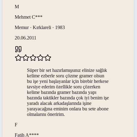
M
Mehmet
C***
Memur · Kırklareli · 1983
20.06.2011
Süper bir set hazırlamışsınız elinize sağlık
kelime ezberle soru çözme gramer olsun
bu işe yeni başlayanlar için birebir herkese
tavsiye ederim özellikle soru çözerken
kelime bazında gramer bazında yapı
bazında taktikler bazında çok iyi benim işe
yaradı alacak arkadaşlarında işine
yarayacağına eminim onlara bu sete abone
olmalarını öneririm.
F
Fatih
A****