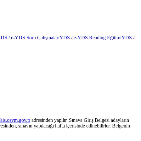
DS / e-YDS Soru Çalışmaları
YDS / e-YDS Reading Eğitimi
YDS /
//ais.osym.gov.tr
adresinden yapılır. Sınava Giriş Belgesi adayların
esinden, sınavın yapılacağı hafta içerisinde edinebilirler. Belgenin