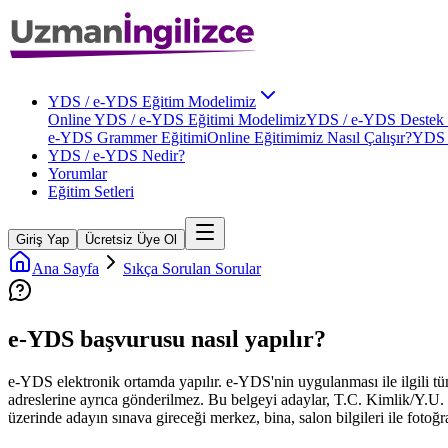
YDS / e-YDS Eğitim Modelimiz
Online YDS / e-YDS Eğitimi Modelimiz
YDS / e-YDS Destek 
e-YDS Grammer Eğitimi
Online Eğitimimiz Nasıl Çalışır?
YDS 
YDS / e-YDS Nedir?
Yorumlar
Eğitim Setleri
Giriş Yap
Ücretsiz Üye Ol
Ana Sayfa
Sıkça Sorulan Sorular
e-YDS başvurusu nasıl yapılır?
e-YDS elektronik ortamda yapılır. e-YDS'nin uygulanması ile ilgili tüm
adreslerine ayrıca gönderilmez. Bu belgeyi adaylar, T.C. Kimlik/Y.U.
üzerinde adayın sınava gireceği merkez, bina, salon bilgileri ile fotoğ