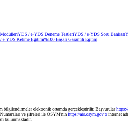
Modülleri
YDS / e-YDS Deneme Testleri
YDS / e-YDS Soru Bankası
Y
/ e-YDS Kelime Eğitimi
%100 Başarı Garantili Eğitim
 bilgilendirmeler elektronik ortamda gerçekleştirilir. Başvurular
https:
 Numaraları ve şifreleri ile ÖSYM'nin
https://ais.osym.gov.tr
internet adr
rafı bulunmaktadır.