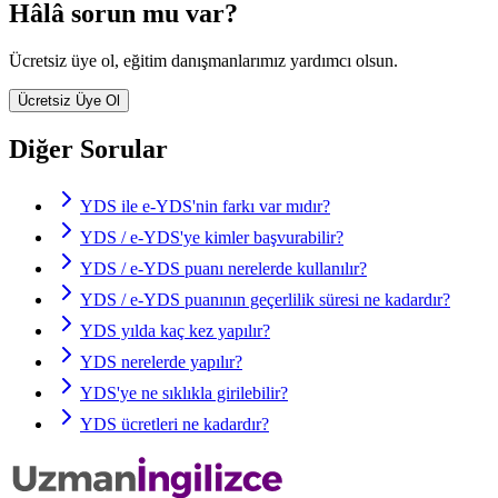
Hâlâ sorun mu var?
Ücretsiz üye ol, eğitim danışmanlarımız yardımcı olsun.
Ücretsiz Üye Ol
Diğer Sorular
YDS ile e-YDS'nin farkı var mıdır?
YDS / e-YDS'ye kimler başvurabilir?
YDS / e-YDS puanı nerelerde kullanılır?
YDS / e-YDS puanının geçerlilik süresi ne kadardır?
YDS yılda kaç kez yapılır?
YDS nerelerde yapılır?
YDS'ye ne sıklıkla girilebilir?
YDS ücretleri ne kadardır?