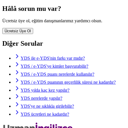
Hâlâ sorun mu var?
Ücretsiz üye ol, eğitim danışmanlarımız yardımcı olsun.
Ücretsiz Üye Ol
Diğer Sorular
YDS ile e-YDS'nin farkı var mıdır?
YDS / e-YDS'ye kimler başvurabilir?
YDS / e-YDS puanı nerelerde kullanılır?
YDS / e-YDS puanının geçerlilik süresi ne kadardır?
YDS yılda kaç kez yapılır?
YDS nerelerde yapılır?
YDS'ye ne sıklıkla girilebilir?
YDS ücretleri ne kadardır?