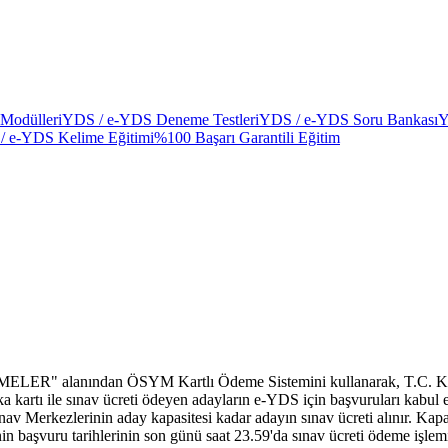
Modülleri
YDS / e-YDS Deneme Testleri
YDS / e-YDS Soru Bankası
Y
/ e-YDS Kelime Eğitimi
%100 Başarı Garantili Eğitim
ELER" alanından ÖSYM Kartlı Ödeme Sistemini kullanarak, T.C. Kimlik 
kartı ile sınav ücreti ödeyen adayların e-YDS için başvuruları kabul edi
nav Merkezlerinin aday kapasitesi kadar adayın sınav ücreti alınır. Ka
nin başvuru tarihlerinin son günü saat 23.59'da sınav ücreti ödeme işlemi