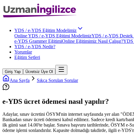
YDS / e-YDS Eğitim Modelimiz
Online YDS / e-YDS Eğitimi Modelimiz
YDS / e-YDS Destek 
e-YDS Grammer Eğitimi
Online Eğitimimiz Nasıl Çalışır?
YDS 
YDS / e-YDS Nedir?
Yorumlar
Eğitim Setleri
Giriş Yap
Ücretsiz Üye Ol
Ana Sayfa
Sıkça Sorulan Sorular
e-YDS ücret ödemesi nasıl yapılır?
Adaylar, sınav ücretini ÖSYM'nin internet sayfasında yer alan "ÖDEM
Bankadan sınav ücreti ödemesi kabul edilmez. Sadece kredi kartı/banka 
ilk günü saat 14.00'te başlar. Sınava başvuru tarihlerinde, ÖSYM e-Sı
ödeme işlemi sonlandırılır. Kapasite dolmadığı takdirde, ilgili e-YDS'