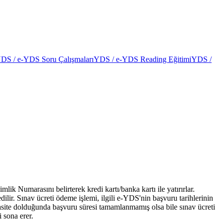
DS / e-YDS Soru Çalışmaları
YDS / e-YDS Reading Eğitimi
YDS /
Numarasını belirterek kredi kartı/banka kartı ile yatırırlar.
lir. Sınav ücreti ödeme işlemi, ilgili e-YDS'nin başvuru tarihlerinin
pasite dolduğunda başvuru süresi tamamlanmamış olsa bile sınav ücreti
 sona erer.