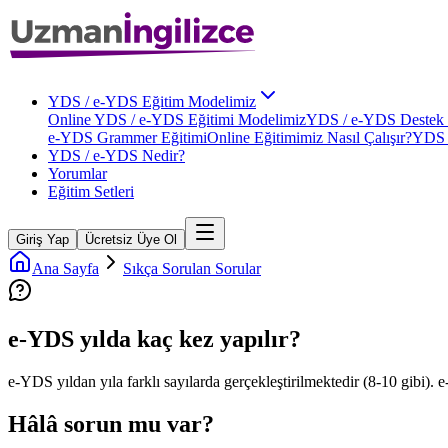
YDS / e-YDS Eğitim Modelimiz
Online YDS / e-YDS Eğitimi Modelimiz
YDS / e-YDS Destek 
e-YDS Grammer Eğitimi
Online Eğitimimiz Nasıl Çalışır?
YDS 
YDS / e-YDS Nedir?
Yorumlar
Eğitim Setleri
Giriş Yap
Ücretsiz Üye Ol
Ana Sayfa
Sıkça Sorulan Sorular
e-YDS yılda kaç kez yapılır?
e-YDS yıldan yıla farklı sayılarda gerçekleştirilmektedir (8-10 gibi)
Hâlâ sorun mu var?