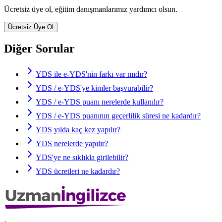
Ücretsiz üye ol, eğitim danışmanlarımız yardımcı olsun.
Ücretsiz Üye Ol
Diğer Sorular
YDS ile e-YDS'nin farkı var mıdır?
YDS / e-YDS'ye kimler başvurabilir?
YDS / e-YDS puanı nerelerde kullanılır?
YDS / e-YDS puanının geçerlilik süresi ne kadardır?
YDS yılda kaç kez yapılır?
YDS nerelerde yapılır?
YDS'ye ne sıklıkla girilebilir?
YDS ücretleri ne kadardır?