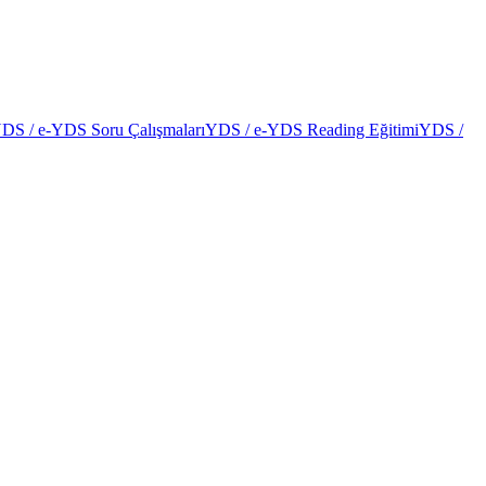
DS / e-YDS Soru Çalışmaları
YDS / e-YDS Reading Eğitimi
YDS /