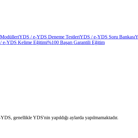
Modülleri
YDS / e-YDS Deneme Testleri
YDS / e-YDS Soru Bankası
Y
/ e-YDS Kelime Eğitimi
%100 Başarı Garantili Eğitim
. e-YDS, genellikle YDS'nin yapıldığı aylarda yapılmamaktadır.