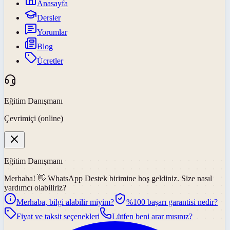
Anasayfa
Dersler
Yorumlar
Blog
Ücretler
Eğitim Danışmanı
Çevrimiçi (online)
Eğitim Danışmanı
Merhaba! 👋
WhatsApp Destek
birimine hoş geldiniz. Size nasıl
yardımcı olabiliriz?
Merhaba, bilgi alabilir miyim?
%100 başarı garantisi nedir?
Fiyat ve taksit seçenekleri
Lütfen beni arar mısınız?