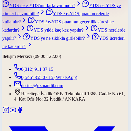
YDS ile e-YDS'nin farkı var mıdır?
YDS / e-YDS'ye
kimler başvurabilir?
YDS / e-YDS puanı nerelerde
kullanılır?
YDS / e-YDS puanının geçerlilik süresi ne
kadardır?
YDS yılda kaç kez yapılır?
YDS nerelerde
yapılır?
YDS'ye ne sıklıkla girilebilir?
YDS ücretleri
ne kadardır?
İletişim Merkezi (09.00 - 22.00)
0(312) 911 37 15
0(546) 855 07 15
(WhatsApp)
destek@uzmandil.com
Hacettepe İvedik OSB. Teknokenti 1368. Cadde No.61,
4. Kat Ofis No: 32 İvedik / ANKARA