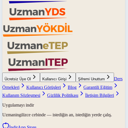
Ders
Ücretsiz Üye Ol
Kullanıcı Girişi
Şifremi Unuttum
Örnekleri
Kullanıcı Görüşleri
Blog
Garantili Eğitim
Kullanım Sözleşmesi
Gizlilik Politikası
İletişim Bilgileri
Uygulamayı indir
Uzmaningilizce
cebinde — istediğin an, istediğin yerde çalış.
İndir
App Store