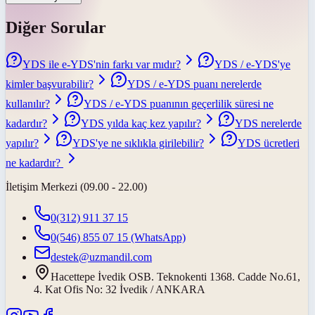
Diğer Sorular
YDS ile e-YDS'nin farkı var mıdır?
YDS / e-YDS'ye
kimler başvurabilir?
YDS / e-YDS puanı nerelerde
kullanılır?
YDS / e-YDS puanının geçerlilik süresi ne
kadardır?
YDS yılda kaç kez yapılır?
YDS nerelerde
yapılır?
YDS'ye ne sıklıkla girilebilir?
YDS ücretleri
ne kadardır?
İletişim Merkezi (09.00 - 22.00)
0(312) 911 37 15
0(546) 855 07 15
(WhatsApp)
destek@uzmandil.com
Hacettepe İvedik OSB. Teknokenti 1368. Cadde No.61,
4. Kat Ofis No: 32 İvedik / ANKARA