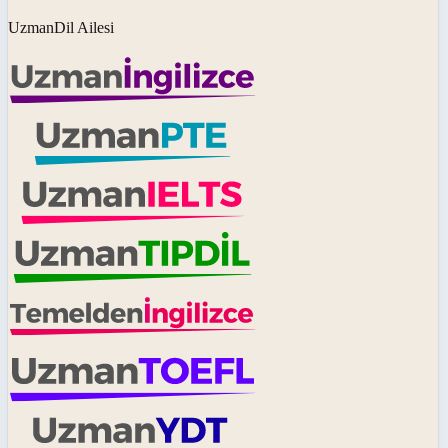
UzmanDil Ailesi