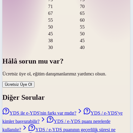
71
70
67
65
55
60
50
55
45
50
38
45
30
40
Hâlâ sorun mu var?
Ücretsiz üye ol, eğitim danışmanlarımız yardımcı olsun.
Ücretsiz Üye Ol
Diğer Sorular
YDS ile e-YDS'nin farkı var mıdır?
YDS / e-YDS'ye
kimler başvurabilir?
YDS / e-YDS puanı nerelerde
kullanılır?
YDS / e-YDS puanının geçerlilik süresi ne