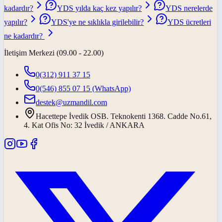
kadardır?
YDS yılda kaç kez yapılır?
YDS nerelerde
yapılır?
YDS'ye ne sıklıkla girilebilir?
YDS ücretleri
ne kadardır?
İletişim Merkezi (09.00 - 22.00)
0(312) 911 37 15
0(546) 855 07 15
(WhatsApp)
destek@uzmandil.com
Hacettepe İvedik OSB. Teknokenti 1368. Cadde No.61,
4. Kat Ofis No: 32 İvedik / ANKARA