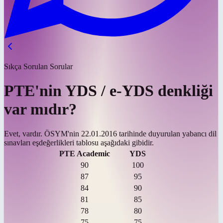
Sıkça Sorulan Sorular
PTE'nin YDS / e-YDS denkliği
var mıdır?
Evet, vardır. ÖSYM'nin 22.01.2016 tarihinde duyurulan yabancı dil
sınavları eşdeğerlikleri tablosu aşağıdaki gibidir.
PTE Academic
YDS
90
100
87
95
84
90
81
85
78
80
75
75