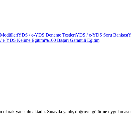
Modülleri
YDS / e-YDS Deneme Testleri
YDS / e-YDS Soru Bankası
Y
/ e-YDS Kelime Eğitimi
%100 Başarı Garantili Eğitim
larak yansıtılmaktadır. Sınavda yanlış doğruyu götürme uygulaması ol