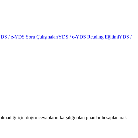
DS / e-YDS Soru Çalışmaları
YDS / e-YDS Reading Eğitimi
YDS /
madığı için doğru cevapların karşılığı olan puanlar hesaplanarak