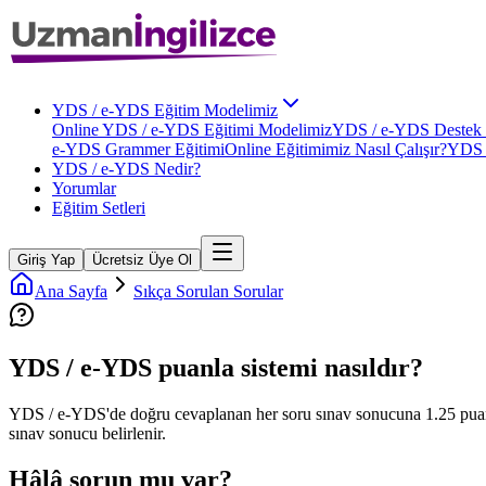
YDS / e-YDS Eğitim Modelimiz
Online YDS / e-YDS Eğitimi Modelimiz
YDS / e-YDS Destek 
e-YDS Grammer Eğitimi
Online Eğitimimiz Nasıl Çalışır?
YDS 
YDS / e-YDS Nedir?
Yorumlar
Eğitim Setleri
Giriş Yap
Ücretsiz Üye Ol
Ana Sayfa
Sıkça Sorulan Sorular
YDS / e-YDS puanla sistemi nasıldır?
YDS / e-YDS'de doğru cevaplanan her soru sınav sonucuna 1.25 puan o
sınav sonucu belirlenir.
Hâlâ sorun mu var?