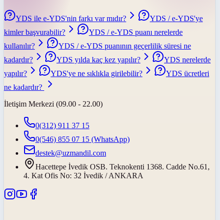
YDS ile e-YDS'nin farkı var mıdır?
YDS / e-YDS'ye
kimler başvurabilir?
YDS / e-YDS puanı nerelerde
kullanılır?
YDS / e-YDS puanının geçerlilik süresi ne
kadardır?
YDS yılda kaç kez yapılır?
YDS nerelerde
yapılır?
YDS'ye ne sıklıkla girilebilir?
YDS ücretleri
ne kadardır?
İletişim Merkezi (09.00 - 22.00)
0(312) 911 37 15
0(546) 855 07 15
(WhatsApp)
destek@uzmandil.com
Hacettepe İvedik OSB. Teknokenti 1368. Cadde No.61,
4. Kat Ofis No: 32 İvedik / ANKARA