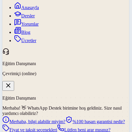
Anasayfa
Dersler
Yorumlar
Blog
Ücretler
Eğitim Danışmanı
Çevrimiçi (online)
Eğitim Danışmanı
Merhaba! 👋
WhatsApp Destek
birimine hoş geldiniz. Size nasıl
yardımcı olabiliriz?
Merhaba, bilgi alabilir miyim?
%100 başarı garantisi nedir?
Fiyat ve taksit seçenekleri
Lütfen beni arar mısınız?