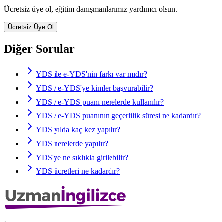
Ücretsiz üye ol, eğitim danışmanlarımız yardımcı olsun.
Ücretsiz Üye Ol
Diğer Sorular
YDS ile e-YDS'nin farkı var mıdır?
YDS / e-YDS'ye kimler başvurabilir?
YDS / e-YDS puanı nerelerde kullanılır?
YDS / e-YDS puanının geçerlilik süresi ne kadardır?
YDS yılda kaç kez yapılır?
YDS nerelerde yapılır?
YDS'ye ne sıklıkla girilebilir?
YDS ücretleri ne kadardır?