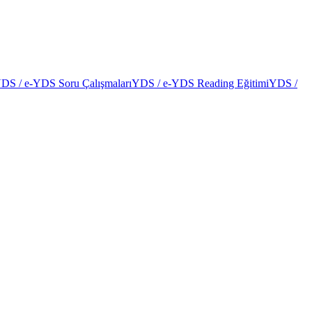
DS / e-YDS Soru Çalışmaları
YDS / e-YDS Reading Eğitimi
YDS /