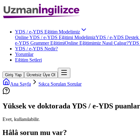
YDS / e-YDS Eğitim Modelimiz
Online YDS / e-YDS Eğitimi Modelimiz
YDS / e-YDS Destek 
e-YDS Grammer Eğitimi
Online Eğitimimiz Nasıl Çalışır?
YDS 
YDS / e-YDS Nedir?
Yorumlar
Eğitim Setleri
Giriş Yap
Ücretsiz Üye Ol
Ana Sayfa
Sıkça Sorulan Sorular
Yüksek ve doktorada YDS / e-YDS puanları
Evet, kullanılabilir.
Hâlâ sorun mu var?