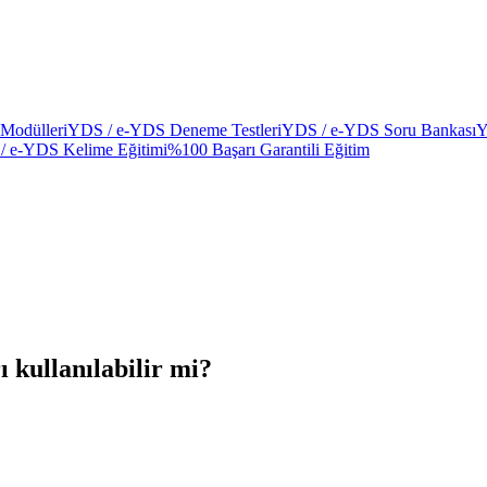
Modülleri
YDS / e-YDS Deneme Testleri
YDS / e-YDS Soru Bankası
Y
/ e-YDS Kelime Eğitimi
%100 Başarı Garantili Eğitim
 kullanılabilir mi?