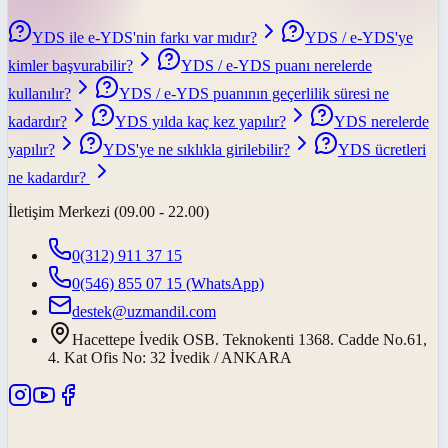
YDS ile e-YDS'nin farkı var mıdır?
YDS / e-YDS'ye
kimler başvurabilir?
YDS / e-YDS puanı nerelerde
kullanılır?
YDS / e-YDS puanının geçerlilik süresi ne
kadardır?
YDS yılda kaç kez yapılır?
YDS nerelerde
yapılır?
YDS'ye ne sıklıkla girilebilir?
YDS ücretleri
ne kadardır?
İletişim Merkezi (09.00 - 22.00)
0(312) 911 37 15
0(546) 855 07 15
(WhatsApp)
destek@uzmandil.com
Hacettepe İvedik OSB. Teknokenti 1368. Cadde No.61,
4. Kat Ofis No: 32 İvedik / ANKARA