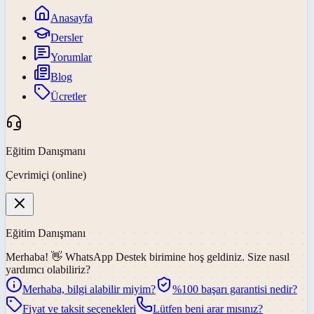
Anasayfa
Dersler
Yorumlar
Blog
Ücretler
Eğitim Danışmanı
Çevrimiçi (online)
Eğitim Danışmanı
Merhaba! 👋
WhatsApp Destek
birimine hoş geldiniz. Size nasıl
yardımcı olabiliriz?
Merhaba, bilgi alabilir miyim?
%100 başarı garantisi nedir?
Fiyat ve taksit seçenekleri
Lütfen beni arar mısınız?