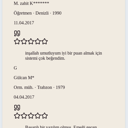
M. zahit
K*******
Öğretmen · Denizli · 1990
11.04.2017
inşallah umutluyum iyi bir puan almak için
sistemi çok beğendim.
G
Gülcan
M*
Orm. müh. · Trabzon · 1979
04.04.2017
Başarılı bir yazılım olmuş. Emeği geçen