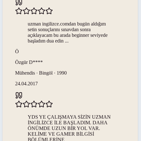
uzman ingilizce.comdan bugün aldığım
setin sonuçlarını sınavdan sonra
açıklayacam bu arada beginner seviyede
başladım dua edin ...
Ö
Özgür
D****
Mühendis · Bingöl · 1990
24.04.2017
YDS YE ÇALIŞMAYA SİZİN UZMAN
İNGİLİZCE İLE BAŞLADIM. DAHA
ÖNÜMDE UZUN BİR YOL VAR.
KELİME VE GAMER BİLGİSİ
BÖLÜMLERİNE