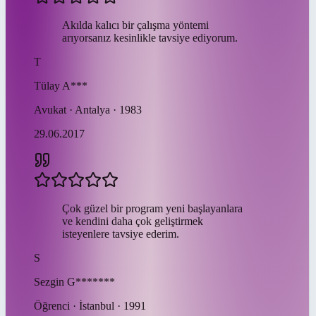
Akılda kalıcı bir çalışma yöntemi
arıyorsanız kesinlikle tavsiye ediyorum.
T
Tülay
A***
Avukat · Antalya · 1983
29.06.2017
Çok güzel bir program yeni başlayanlara
ve kendini daha çok geliştirmek
isteyenlere tavsiye ederim.
S
Sezgin
G*******
Öğrenci · İstanbul · 1991