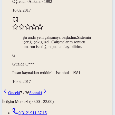
Öğrenci · Ankara · 1992
16.02.2017
Şu anda yeni çalışmaya başladım.Sistemin
içeriği çok güzel .Çalışmalarım sonucu
umarım istediğim puana ulaşabilirim.
G
Güzİde
Ç***
İnsan kaynakları müdürü · İstanbul · 1981
16.02.2017
Önceki
7
/
36
Sonraki
İletişim Merkezi (09.00 - 22.00)
0(312) 911 37 15