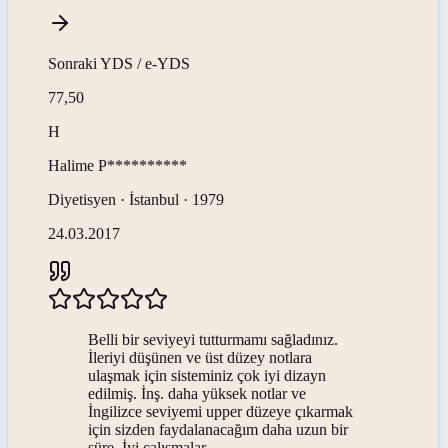
Sonraki
YDS / e-YDS
77,50
H
Halime
P**********
Diyetisyen · İstanbul · 1979
24.03.2017
Belli bir seviyeyi tutturmamı sağladınız.
İleriyi düşünen ve üst düzey notlara
ulaşmak için sisteminiz çok iyi dizayn
edilmiş. İnş. daha yüksek notlar ve
İngilizce seviyemi upper düzeye çıkarmak
için sizden faydalanacağım daha uzun bir
süre. İyi çalışmalar...