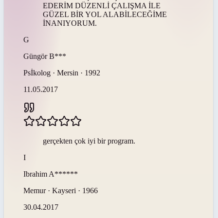
EDERİM DÜZENLİ ÇALIŞMA İLE
GÜZEL BİR YOL ALABİLECEĞİME
İNANIYORUM.
G
Güngör
B***
Psİkolog · Mersin · 1992
11.05.2017
gerçekten çok iyi bir program.
I
Ibrahim
A******
Memur · Kayseri · 1966
30.04.2017