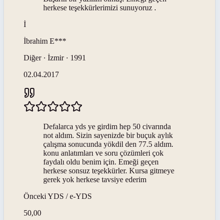
herkese teşekkürlerimizi sunuyoruz .
İ
İbrahim
E***
Diğer · İzmir · 1991
02.04.2017
Defalarca yds ye girdim hep 50 civarında
not aldım. Sizin sayenizde bir buçuk aylık
çalışma sonucunda yökdil den 77.5 aldım.
konu anlatımları ve soru çözümleri çok
faydalı oldu benim için. Emeği geçen
herkese sonsuz teşekkürler. Kursa gitmeye
gerek yok herkese tavsiye ederim
Önceki
YDS / e-YDS
50,00