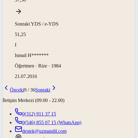
Sonraki
YDS / e-YDS
51,25
I
Ismail
H*******
Öğretmen · Rize · 1984
21.07.2016
Önceki
9
/
36
Sonraki
İletişim Merkezi (09.00 - 22.00)
0(312) 911 37 15
0(546) 855 07 15
(WhatsApp)
destek@uzmandil.com