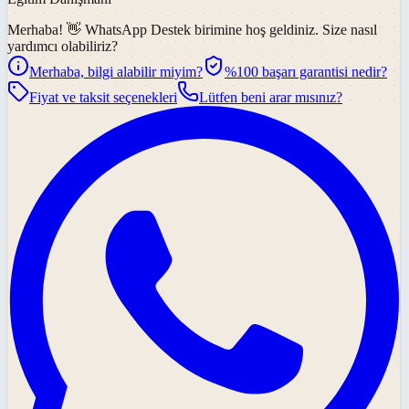
Merhaba! 👋
WhatsApp Destek
birimine hoş geldiniz. Size nasıl
yardımcı olabiliriz?
Merhaba, bilgi alabilir miyim?
%100 başarı garantisi nedir?
Fiyat ve taksit seçenekleri
Lütfen beni arar mısınız?