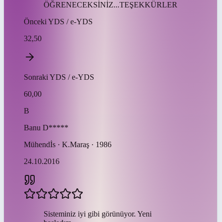
ÖĞRENECEKSİNİZ...TEŞEKKÜRLER
Önceki
YDS / e-YDS
32,50
Sonraki
YDS / e-YDS
60,00
B
Banu
D*****
Mühendİs · K.Maraş · 1986
24.10.2016
Sisteminiz iyi gibi görünüyor. Yeni