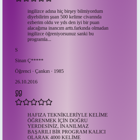
ingilizce adına hiç birşey bilmiyordum
diyebilirim şuan 500 kelime civarında
ezberim oldu ve yds den iyi bir puan
alacağıma inancım arttı.farkında olmadan
ingilizce öğreniyorsunuz sanki bu
programla...
S
Sinan
Ç*****
Öğrenci · Çankırı · 1985
26.10.2016
HAFIZA TEKNİKLERİYLE KELİME
ÖĞRENMEK İÇİN DOĞRU
YERDESİNİZ, İNANILMAZ
BAŞARILI BİR PROGRAM KALICI
OLARAK 4000 KELİME