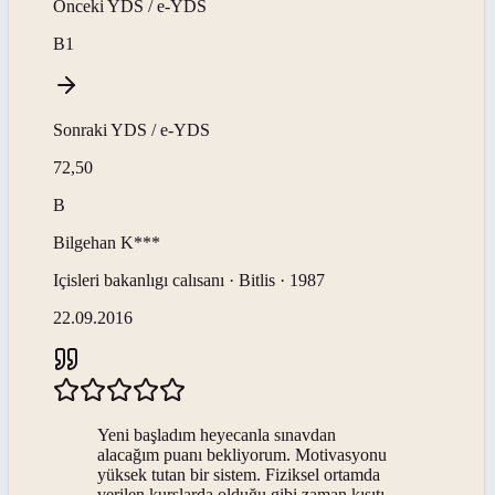
Önceki
YDS / e-YDS
B1
Sonraki
YDS / e-YDS
72,50
B
Bilgehan
K***
Içisleri bakanlıgı calısanı · Bitlis · 1987
22.09.2016
Yeni başladım heyecanla sınavdan
alacağım puanı bekliyorum. Motivasyonu
yüksek tutan bir sistem. Fiziksel ortamda
verilen kurslarda olduğu gibi zaman kısıtı