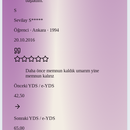
başladım.
S
Sevilay
S*****
Öğrenci · Ankara · 1994
20.10.2016
Daha önce memnun kaldık umarım yine
memnun kalırız
Önceki
YDS / e-YDS
42,50
Sonraki
YDS / e-YDS
65,00