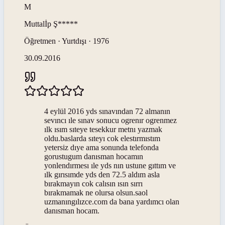
M
Muttalİp
Ş*****
Öğretmen · Yurtdışı · 1976
30.09.2016
4 eylül 2016 yds sınavından 72 almanın
sevıncı ıle sınav sonucu ogrenır ogrenmez
ılk ısım sıteye tesekkur metnı yazmak
oldu.baslarda sıteyı cok elestırmıstım
yetersiz dıye ama sonunda telefonda
gorustugum danısman hocamın
yonlendırmesı ıle yds nın ustune gıttım ve
ılk gırısımde yds den 72.5 aldım asla
bırakmayın cok calısın ısın sırrı
bırakmamak ne olursa olsun.saol
uzmanıngılızce.com da bana yardımcı olan
danısman hocam.