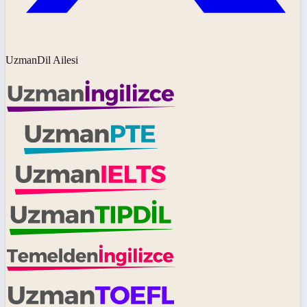
UzmanDil Ailesi