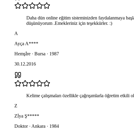
Daha dün online eğitim sisteminizden faydalanmaya baş
düşünüyorum .Emekleriniz için teşekkürler. :)
A
Ayça
A****
Hemşİre · Bursa · 1987
30.12.2016
Kelime çalışmaları özellikle çağrışımlarla öğretim etkili 
Z
Zİya
Ş*****
Doktor · Ankara · 1984