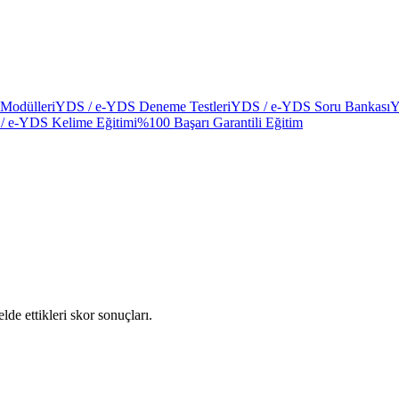
Modülleri
YDS / e-YDS Deneme Testleri
YDS / e-YDS Soru Bankası
Y
/ e-YDS Kelime Eğitimi
%100 Başarı Garantili Eğitim
lde ettikleri skor sonuçları.