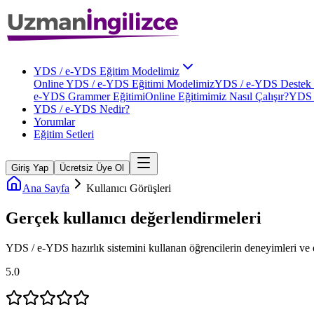
YDS / e-YDS Eğitim Modelimiz
Online YDS / e-YDS Eğitimi Modelimiz
YDS / e-YDS Destek 
e-YDS Grammer Eğitimi
Online Eğitimimiz Nasıl Çalışır?
YDS 
YDS / e-YDS Nedir?
Yorumlar
Eğitim Setleri
Giriş Yap
Ücretsiz Üye Ol
Ana Sayfa
Kullanıcı Görüşleri
Gerçek kullanıcı
değerlendirmeleri
YDS / e-YDS
hazırlık sistemini kullanan öğrencilerin deneyimleri ve e
5.0