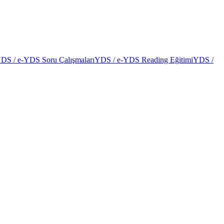
DS / e-YDS Soru Çalışmaları
YDS / e-YDS Reading Eğitimi
YDS /