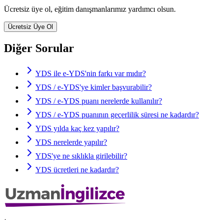
Ücretsiz üye ol, eğitim danışmanlarımız yardımcı olsun.
Ücretsiz Üye Ol
Diğer Sorular
YDS ile e-YDS'nin farkı var mıdır?
YDS / e-YDS'ye kimler başvurabilir?
YDS / e-YDS puanı nerelerde kullanılır?
YDS / e-YDS puanının geçerlilik süresi ne kadardır?
YDS yılda kaç kez yapılır?
YDS nerelerde yapılır?
YDS'ye ne sıklıkla girilebilir?
YDS ücretleri ne kadardır?