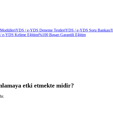
Modülleri
YDS / e-YDS Deneme Testleri
YDS / e-YDS Soru Bankası
Y
/ e-YDS Kelime Eğitimi
%100 Başarı Garantili Eğitim
anlamaya etki etmekte midir?
ır.