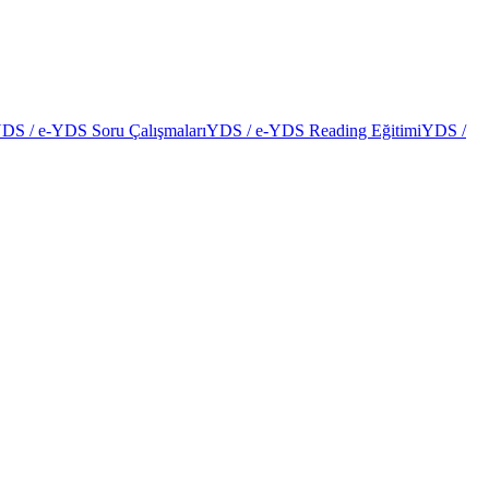
DS / e-YDS Soru Çalışmaları
YDS / e-YDS Reading Eğitimi
YDS /