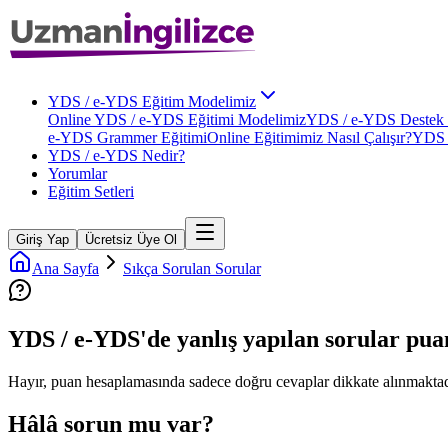
YDS / e-YDS Eğitim Modelimiz
Online YDS / e-YDS Eğitimi Modelimiz
YDS / e-YDS Destek 
e-YDS Grammer Eğitimi
Online Eğitimimiz Nasıl Çalışır?
YDS 
YDS / e-YDS Nedir?
Yorumlar
Eğitim Setleri
Giriş Yap
Ücretsiz Üye Ol
Ana Sayfa
Sıkça Sorulan Sorular
YDS / e-YDS'de yanlış yapılan sorular pu
Hayır, puan hesaplamasında sadece doğru cevaplar dikkate alınmaktad
Hâlâ sorun mu var?